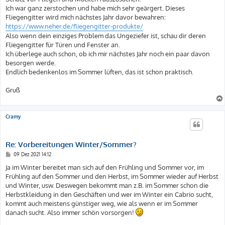
Ich war ganz zerstochen und habe mich sehr geärgert. Dieses
Fliegengitter wird mich nächstes Jahr davor bewahren:
https://www.neher.de/fliegengitter-produkte/
Also wenn dein einziges Problem das Ungeziefer ist, schau dir deren
Fliegengitter für Türen und Fenster an.
Ich überlege auch schon, ob ich mir nächstes Jahr noch ein paar davon
besorgen werde.
Endlich bedenkenlos im Sommer lüften, das ist schon praktisch.
Gruß
Cramy
Re: Vorbereitungen Winter/Sommer?
B
09 Dez 2021 14:12
e
i
Ja im Winter bereitet man sich auf den Frühling und Sommer vor, im
t
Frühling auf den Sommer und den Herbst, im Sommer wieder auf Herbst
r
a
und Winter, usw. Deswegen bekommt man z.B. im Sommer schon die
g
Herbstkleidung in den Geschäften und wer im Winter ein Cabrio sucht,
kommt auch meistens günstiger weg, wie als wenn er im Sommer
danach sucht. Also immer schön vorsorgen!