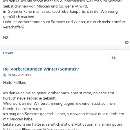
Ich denke, ich bin schon mehr ein Wintermensch, weil man im Sommer
selbst drinnen von Mücken und Co. genervt wird.
Im Sommer kann man es sich auch überhaupt nicht in der Wohnung
gemütlich machen.
Habt ihr Vorbereitungen im Sommer und Winter, die euch mehr Komfort
verschaffen?
HG
Frevler
Re: Vorbereitungen Winter/Sommer?
B
30 Nov 2021 14:45
e
i
Hallo Käffkes,
t
r
a
ich denke da nie so genau drüber nach, aber stimmt, ich habe erst
g
kürzlich neue Teppiche gekauft.
Wird wohl an der Winterstimmung liegen, die einem Lust auf mehr
Komfort daheim macht.
Ich mag den Sommer generell lieber, auch wenn ich wie du ein Problem
mit Mücken habe.
Letzten Sommer hatte ich endlich mal die Motivation, mir einen guten
Schutz vor Fliegen und Mücken rauszusuchen.