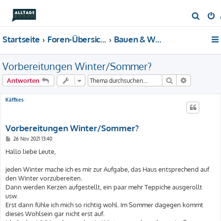
S
u
Startseite
Foren-Übersicht
Bauen & Wohnen
c
h
Vorbereitungen Winter/Sommer?
e
Suche
Erweiterte
Antworten
Käffkes
Vorbereitungen Winter/Sommer?
B
26 Nov 2021 13:40
e
i
Hallo liebe Leute,
t
r
a
jeden Winter mache ich es mir zur Aufgabe, das Haus entsprechend auf
g
den Winter vorzubereiten.
Dann werden Kerzen aufgestellt, ein paar mehr Teppiche ausgerollt
usw.
Erst dann fühle ich mich so richtig wohl. Im Sommer dagegen kommt
dieses Wohlsein gar nicht erst auf.