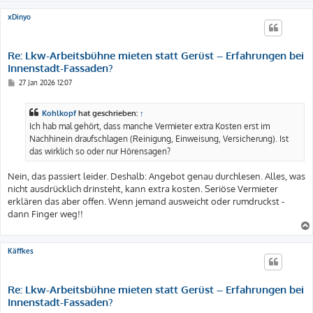
xDinyo
Re: Lkw-Arbeitsbühne mieten statt Gerüst – Erfahrungen bei
Innenstadt-Fassaden?
B
27 Jan 2026 12:07
e
i
t
Kohlkopf
hat geschrieben:
↑
r
a
Ich hab mal gehört, dass manche Vermieter extra Kosten erst im
g
Nachhinein draufschlagen (Reinigung, Einweisung, Versicherung). Ist
das wirklich so oder nur Hörensagen?
Nein, das passiert leider. Deshalb: Angebot genau durchlesen. Alles, was
nicht ausdrücklich drinsteht, kann extra kosten. Seriöse Vermieter
erklären das aber offen. Wenn jemand ausweicht oder rumdruckst -
dann Finger weg!!
Käffkes
Re: Lkw-Arbeitsbühne mieten statt Gerüst – Erfahrungen bei
Innenstadt-Fassaden?