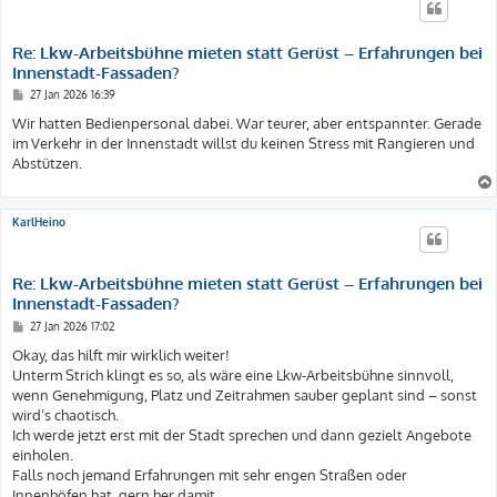
Re: Lkw-Arbeitsbühne mieten statt Gerüst – Erfahrungen bei
Innenstadt-Fassaden?
B
27 Jan 2026 16:39
e
i
Wir hatten Bedienpersonal dabei. War teurer, aber entspannter. Gerade
t
im Verkehr in der Innenstadt willst du keinen Stress mit Rangieren und
r
a
Abstützen.
g
KarlHeino
Re: Lkw-Arbeitsbühne mieten statt Gerüst – Erfahrungen bei
Innenstadt-Fassaden?
B
27 Jan 2026 17:02
e
i
Okay, das hilft mir wirklich weiter!
t
Unterm Strich klingt es so, als wäre eine Lkw-Arbeitsbühne sinnvoll,
r
a
wenn Genehmigung, Platz und Zeitrahmen sauber geplant sind – sonst
g
wird’s chaotisch.
Ich werde jetzt erst mit der Stadt sprechen und dann gezielt Angebote
einholen.
Falls noch jemand Erfahrungen mit sehr engen Straßen oder
Innenhöfen hat, gern her damit.