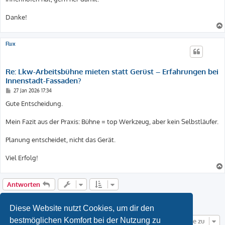
Danke!
Flux
Re: Lkw-Arbeitsbühne mieten statt Gerüst – Erfahrungen bei
Innenstadt-Fassaden?
B
27 Jan 2026 17:34
e
i
Gute Entscheidung.
t
r
a
Mein Fazit aus der Praxis: Bühne = top Werkzeug, aber kein Selbstläufer.
g
Planung entscheidet, nicht das Gerät.
Viel Erfolg!
Antworten
1
2
Vorherige
Diese Website nutzt Cookies, um dir den
bestmöglichen Komfort bei der Nutzung zu
Gehe zu