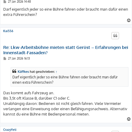
B
27 Jan 2026 14:48
e
i
Darf eigentlich jeder so eine Bühne fahren oder braucht man dafür einen
t
extra Führerschein?
r
a
g
Kai556
Re: Lkw-Arbeitsbühne mieten statt Gerüst – Erfahrungen bei
Innenstadt-Fassaden?
B
27 Jan 2026 16:13
e
i
t
Käffkes
hat geschrieben:
↑
r
a
Darf eigentlich jeder so eine Bühne fahren oder braucht man dafür
g
einen extra Führerschein?
Das kommt aufs Fahrzeug an.
Bis 3,5t oft Klasse B, darüber C1 oder C.
Unabhängig davon: Bedienen ist nicht gleich fahren. Viele Vermieter
verlangen eine Einweisung oder einen Befähigungsnachweis. Alternativ
kannst du eine Bühne mit Bedienpersonal mieten.
CrazyYeti