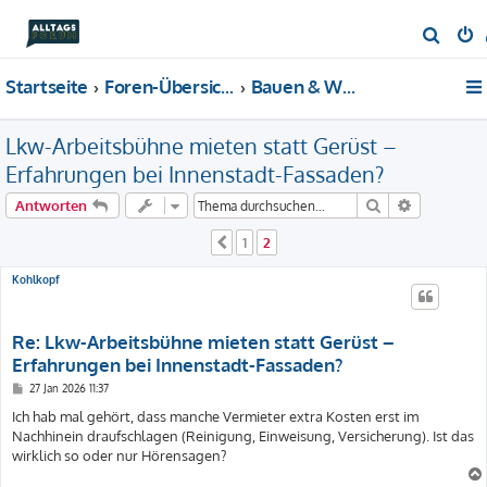
S
u
Startseite
Foren-Übersicht
Bauen & Wohnen
c
h
Lkw-Arbeitsbühne mieten statt Gerüst –
e
Erfahrungen bei Innenstadt-Fassaden?
Suche
Erweiterte
Antworten
1
2
Vorherige
Kohlkopf
Re: Lkw-Arbeitsbühne mieten statt Gerüst –
Erfahrungen bei Innenstadt-Fassaden?
B
27 Jan 2026 11:37
e
i
Ich hab mal gehört, dass manche Vermieter extra Kosten erst im
t
Nachhinein draufschlagen (Reinigung, Einweisung, Versicherung). Ist das
r
a
wirklich so oder nur Hörensagen?
g