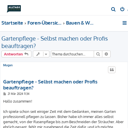
S
u
Startseite
Foren-Übersicht
Bauen & Wohnen
c
h
Gartenpflege - Selbst machen oder Profis
e
beauftragen?
Suche
Erweiterte
Antworten
Mugan
Gartenpflege - Selbst machen oder Profis
beauftragen?
B
21 Mär 2024 11:34
e
i
Hallo zusammen!
t
r
a
Ich spiele schon seit einiger Zeit mit dem Gedanken, meinen Garten
g
professionell pflegen zu lassen. Bisher habe ich immer alles selbst
gemacht, von der Rasenpflege bis zum Beschneiden der Sträucher. Aber
ehrlich gesagt, fehlt mir zunehmend die Zeit dafür, und ich möchte