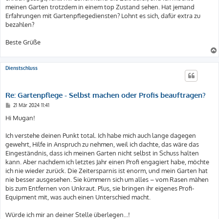
meinen Garten trotzdem in einem top Zustand sehen. Hat jemand
Erfahrungen mit Gartenpflegediensten? Lohnt es sich, dafür extra zu
bezahlen?
Beste Grüße
Dienstschluss
Re: Gartenpflege - Selbst machen oder Profis beauftragen?
B
21 Mär 2024 11:41
e
i
Hi Mugan!
t
r
a
Ich verstehe deinen Punkt total. Ich habe mich auch lange dagegen
g
gewehrt, Hilfe in Anspruch zu nehmen, weil ich dachte, das wäre das
Eingeständnis, dass ich meinen Garten nicht selbst in Schuss halten
kann. Aber nachdem ich letztes Jahr einen Profi engagiert habe, möchte
ich nie wieder zurück. Die Zeitersparnis ist enorm, und mein Garten hat
nie besser ausgesehen. Sie kümmern sich um alles – vom Rasen mähen
bis zum Entfernen von Unkraut. Plus, sie bringen ihr eigenes Profi-
Equipment mit, was auch einen Unterschied macht.
Würde ich mir an deiner Stelle überlegen...!