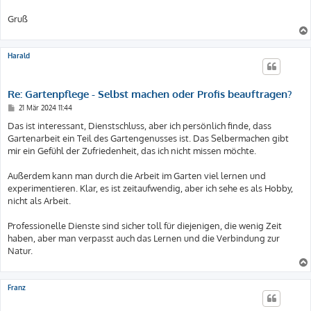
Gruß
Harald
Re: Gartenpflege - Selbst machen oder Profis beauftragen?
B
21 Mär 2024 11:44
e
i
Das ist interessant, Dienstschluss, aber ich persönlich finde, dass
t
Gartenarbeit ein Teil des Gartengenusses ist. Das Selbermachen gibt
r
a
mir ein Gefühl der Zufriedenheit, das ich nicht missen möchte.
g
Außerdem kann man durch die Arbeit im Garten viel lernen und
experimentieren. Klar, es ist zeitaufwendig, aber ich sehe es als Hobby,
nicht als Arbeit.
Professionelle Dienste sind sicher toll für diejenigen, die wenig Zeit
haben, aber man verpasst auch das Lernen und die Verbindung zur
Natur.
Franz