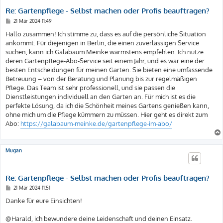
Re: Gartenpflege - Selbst machen oder Profis beauftragen?
B
21 Mär 2024 11:49
e
i
Hallo zusammen! Ich stimme zu, dass es auf die persönliche Situation
t
ankommt. Für diejenigen in Berlin, die einen zuverlässigen Service
r
a
suchen, kann ich Galabaum Meinke wärmstens empfehlen. Ich nutze
g
deren Gartenpflege-Abo-Service seit einem Jahr, und es war eine der
besten Entscheidungen für meinen Garten. Sie bieten eine umfassende
Betreuung – von der Beratung und Planung bis zur regelmäßigen
Pflege. Das Team ist sehr professionell, und sie passen die
Dienstleistungen individuell an den Garten an. Für mich ist es die
perfekte Lösung, da ich die Schönheit meines Gartens genießen kann,
ohne mich um die Pflege kümmern zu müssen. Hier geht es direkt zum
Abo:
https://galabaum-meinke.de/gartenpflege-im-abo/
Mugan
Re: Gartenpflege - Selbst machen oder Profis beauftragen?
B
21 Mär 2024 11:51
e
i
Danke für eure Einsichten!
t
r
a
@Harald, ich bewundere deine Leidenschaft und deinen Einsatz.