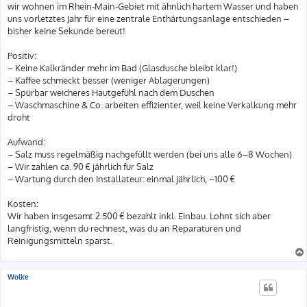
a
wir wohnen im Rhein-Main-Gebiet mit ähnlich hartem Wasser und haben
g
uns vorletztes Jahr für eine zentrale Enthärtungsanlage entschieden –
bisher keine Sekunde bereut!
Positiv:
– Keine Kalkränder mehr im Bad (Glasdusche bleibt klar!)
– Kaffee schmeckt besser (weniger Ablagerungen)
– Spürbar weicheres Hautgefühl nach dem Duschen
– Waschmaschine & Co. arbeiten effizienter, weil keine Verkalkung mehr
droht
Aufwand:
– Salz muss regelmäßig nachgefüllt werden (bei uns alle 6–8 Wochen)
– Wir zahlen ca. 90 € jährlich für Salz
– Wartung durch den Installateur: einmal jährlich, ~100 €
Kosten:
Wir haben insgesamt 2.500 € bezahlt inkl. Einbau. Lohnt sich aber
langfristig, wenn du rechnest, was du an Reparaturen und
Reinigungsmitteln sparst.
Wolke