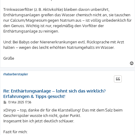
Trinkwasserfilter (z. B. Aktivkohle) bleiben davon unberührt,
Enthärtungsanlagen greifen das Wasser chemisch nicht an, sie tauschen
nur Calcium/Magnesium gegen Natrium aus – ist völlig unbedenklich für
den Genuss. Wichtig ist nur, regelmäßig den Vorfilter der
Enthärtungsanlage zu reinigen.
Und: Bei Babys oder Nierenerkrankungen evtl. Rücksprache mit Arzt
halten – wegen des leicht erhöhten Natriumgehalts im Wasser.
Grüße
rhabarberstapler
Re: Enthärtungsanlage – lohnt sich das wirklich?
Erfahrungen & Tipps gesucht!
B
13 Mai 2025 17:36
e
i
xDinyo – top, danke dir für die Klarstellung! Das mit dem Salz beim
t
Geschirrspüler wusste ich nicht, guter Punkt.
r
a
Insgesamt bin ich jetzt deutlich schlauer.
g
Fazit für mich: