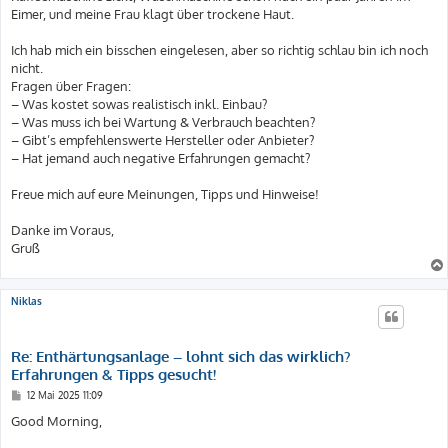
Eimer, und meine Frau klagt über trockene Haut.
Ich hab mich ein bisschen eingelesen, aber so richtig schlau bin ich noch
nicht.
Fragen über Fragen:
– Was kostet sowas realistisch inkl. Einbau?
– Was muss ich bei Wartung & Verbrauch beachten?
– Gibt’s empfehlenswerte Hersteller oder Anbieter?
– Hat jemand auch negative Erfahrungen gemacht?
Freue mich auf eure Meinungen, Tipps und Hinweise!
Danke im Voraus,
Gruß
Niklas
Re: Enthärtungsanlage – lohnt sich das wirklich?
Erfahrungen & Tipps gesucht!
B
12 Mai 2025 11:09
e
i
Good Morning,
t
r