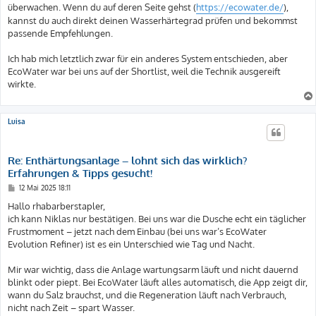
überwachen. Wenn du auf deren Seite gehst (
https://ecowater.de/
),
kannst du auch direkt deinen Wasserhärtegrad prüfen und bekommst
passende Empfehlungen.
Ich hab mich letztlich zwar für ein anderes System entschieden, aber
EcoWater war bei uns auf der Shortlist, weil die Technik ausgereift
wirkte.
Luisa
Re: Enthärtungsanlage – lohnt sich das wirklich?
Erfahrungen & Tipps gesucht!
B
12 Mai 2025 18:11
e
i
Hallo rhabarberstapler,
t
ich kann Niklas nur bestätigen. Bei uns war die Dusche echt ein täglicher
r
a
Frustmoment – jetzt nach dem Einbau (bei uns war’s EcoWater
g
Evolution Refiner) ist es ein Unterschied wie Tag und Nacht.
Mir war wichtig, dass die Anlage wartungsarm läuft und nicht dauernd
blinkt oder piept. Bei EcoWater läuft alles automatisch, die App zeigt dir,
wann du Salz brauchst, und die Regeneration läuft nach Verbrauch,
nicht nach Zeit – spart Wasser.