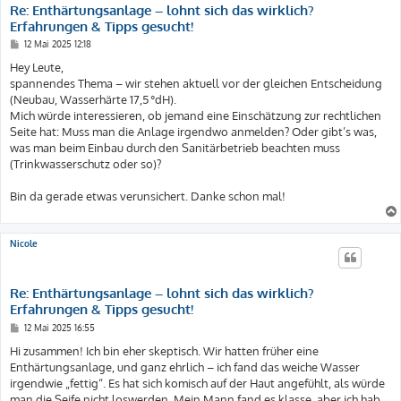
Re: Enthärtungsanlage – lohnt sich das wirklich?
Erfahrungen & Tipps gesucht!
B
12 Mai 2025 12:18
e
i
Hey Leute,
t
spannendes Thema – wir stehen aktuell vor der gleichen Entscheidung
r
a
(Neubau, Wasserhärte 17,5 °dH).
g
Mich würde interessieren, ob jemand eine Einschätzung zur rechtlichen
Seite hat: Muss man die Anlage irgendwo anmelden? Oder gibt’s was,
was man beim Einbau durch den Sanitärbetrieb beachten muss
(Trinkwasserschutz oder so)?
Bin da gerade etwas verunsichert. Danke schon mal!
Nicole
Re: Enthärtungsanlage – lohnt sich das wirklich?
Erfahrungen & Tipps gesucht!
B
12 Mai 2025 16:55
e
i
Hi zusammen! Ich bin eher skeptisch. Wir hatten früher eine
t
Enthärtungsanlage, und ganz ehrlich – ich fand das weiche Wasser
r
a
irgendwie „fettig“. Es hat sich komisch auf der Haut angefühlt, als würde
g
man die Seife nicht loswerden. Mein Mann fand es klasse, aber ich hab