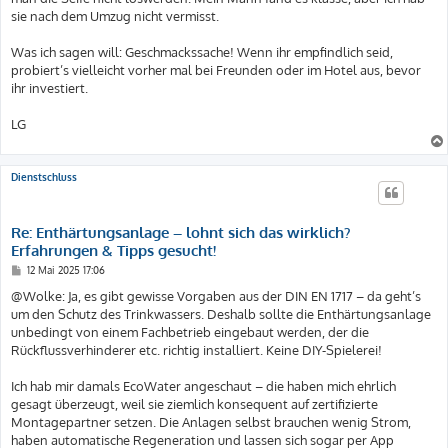
sie nach dem Umzug nicht vermisst.
Was ich sagen will: Geschmackssache! Wenn ihr empfindlich seid,
probiert’s vielleicht vorher mal bei Freunden oder im Hotel aus, bevor
ihr investiert.
LG
Dienstschluss
Re: Enthärtungsanlage – lohnt sich das wirklich?
Erfahrungen & Tipps gesucht!
B
12 Mai 2025 17:06
e
i
@Wolke: Ja, es gibt gewisse Vorgaben aus der DIN EN 1717 – da geht’s
t
um den Schutz des Trinkwassers. Deshalb sollte die Enthärtungsanlage
r
a
unbedingt von einem Fachbetrieb eingebaut werden, der die
g
Rückflussverhinderer etc. richtig installiert. Keine DIY-Spielerei!
Ich hab mir damals EcoWater angeschaut – die haben mich ehrlich
gesagt überzeugt, weil sie ziemlich konsequent auf zertifizierte
Montagepartner setzen. Die Anlagen selbst brauchen wenig Strom,
haben automatische Regeneration und lassen sich sogar per App