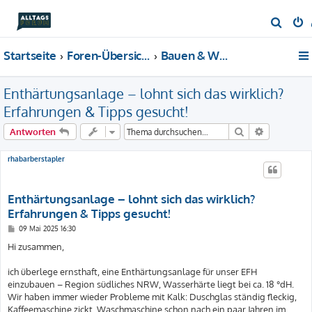
S
u
Startseite
Foren-Übersicht
Bauen & Wohnen
c
h
Enthärtungsanlage – lohnt sich das wirklich?
e
Erfahrungen & Tipps gesucht!
Suche
Erweiterte
Antworten
rhabarberstapler
Enthärtungsanlage – lohnt sich das wirklich?
Erfahrungen & Tipps gesucht!
B
09 Mai 2025 16:30
e
i
Hi zusammen,
t
r
a
ich überlege ernsthaft, eine Enthärtungsanlage für unser EFH
g
einzubauen – Region südliches NRW, Wasserhärte liegt bei ca. 18 °dH.
Wir haben immer wieder Probleme mit Kalk: Duschglas ständig fleckig,
Kaffeemaschine zickt, Waschmaschine schon nach ein paar Jahren im