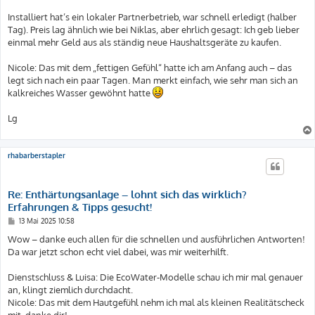
Installiert hat’s ein lokaler Partnerbetrieb, war schnell erledigt (halber
Tag). Preis lag ähnlich wie bei Niklas, aber ehrlich gesagt: Ich geb lieber
einmal mehr Geld aus als ständig neue Haushaltsgeräte zu kaufen.
Nicole: Das mit dem „fettigen Gefühl“ hatte ich am Anfang auch – das
legt sich nach ein paar Tagen. Man merkt einfach, wie sehr man sich an
kalkreiches Wasser gewöhnt hatte
Lg
rhabarberstapler
Re: Enthärtungsanlage – lohnt sich das wirklich?
Erfahrungen & Tipps gesucht!
B
13 Mai 2025 10:58
e
i
Wow – danke euch allen für die schnellen und ausführlichen Antworten!
t
Da war jetzt schon echt viel dabei, was mir weiterhilft.
r
a
g
Dienstschluss & Luisa: Die EcoWater-Modelle schau ich mir mal genauer
an, klingt ziemlich durchdacht.
Nicole: Das mit dem Hautgefühl nehm ich mal als kleinen Realitätscheck