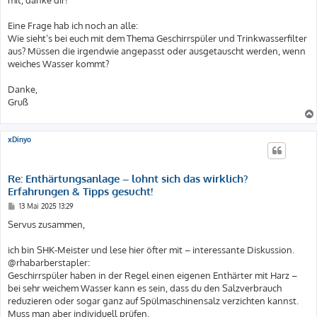
mit, danke dir!
Eine Frage hab ich noch an alle:
Wie sieht’s bei euch mit dem Thema Geschirrspüler und Trinkwasserfilter
aus? Müssen die irgendwie angepasst oder ausgetauscht werden, wenn
weiches Wasser kommt?
Danke,
Gruß
xDinyo
Re: Enthärtungsanlage – lohnt sich das wirklich?
Erfahrungen & Tipps gesucht!
B
13 Mai 2025 13:29
e
i
Servus zusammen,
t
r
a
ich bin SHK-Meister und lese hier öfter mit – interessante Diskussion.
g
@rhabarberstapler:
Geschirrspüler haben in der Regel einen eigenen Enthärter mit Harz –
bei sehr weichem Wasser kann es sein, dass du den Salzverbrauch
reduzieren oder sogar ganz auf Spülmaschinensalz verzichten kannst.
Muss man aber individuell prüfen.