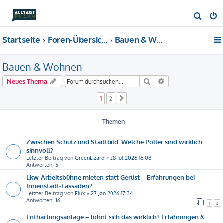
S
u
Startseite
Foren-Übersicht
Bauen & Wohnen
c
h
Bauen & Wohnen
e
Suche
Erweiterte Suche
Neues Thema
1
2
Nächste
Themen
Zwischen Schutz und Stadtbild: Welche Poller sind wirklich
sinnvoll?
Letzter Beitrag von
GreenLizard
«
28 Jul 2026 16:08
Antworten:
5
Lkw-Arbeitsbühne mieten statt Gerüst – Erfahrungen bei
Innenstadt-Fassaden?
Letzter Beitrag von
Flux
«
27 Jan 2026 17:34
Antworten:
16
1
2
Enthärtungsanlage – lohnt sich das wirklich? Erfahrungen &