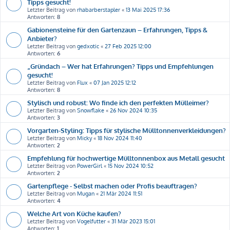
Tipps gesucht!
Letzter Beitrag von
rhabarberstapler
«
13 Mai 2025 17:36
Antworten:
8
Gabionensteine für den Gartenzaun – Erfahrungen, Tipps &
Anbieter?
Letzter Beitrag von
gedxotic
«
27 Feb 2025 12:00
Antworten:
6
„Gründach – Wer hat Erfahrungen? Tipps und Empfehlungen
gesucht!
Letzter Beitrag von
Flux
«
07 Jan 2025 12:12
Antworten:
8
Stylisch und robust: Wo finde ich den perfekten Mülleimer?
Letzter Beitrag von
Snowflake
«
26 Nov 2024 10:35
Antworten:
3
Vorgarten-Styling: Tipps für stylische Mülltonnenverkleidungen?
Letzter Beitrag von
Micky
«
18 Nov 2024 11:40
Antworten:
2
Empfehlung für hochwertige Mülltonnenbox aus Metall gesucht
Letzter Beitrag von
PowerGirl
«
15 Nov 2024 10:52
Antworten:
2
Gartenpflege - Selbst machen oder Profis beauftragen?
Letzter Beitrag von
Mugan
«
21 Mär 2024 11:51
Antworten:
4
Welche Art von Küche kaufen?
Letzter Beitrag von
Vogelfutter
«
31 Mär 2023 15:01
Antworten:
1