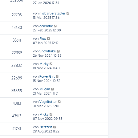
252650
27 Jan 2026 17:34
von
rhabarberstapler
27703
13 Mai 2025 17:36
von
gedxotic
43680
27 Feb 2025 12:00
von
Flux
33611
07 Jan 2025 12:12
von
Snowflake
22339
26 Nov 2024 10:35
von
Micky
22832
18 Nov 2024 11:40
von
PowerGirl
22699
15 Nov 2024 10:52
von
Mugan
35655
21 Mär 2024 11:51
von
Vogelfutter
43113
31 Mär 2023 15:01
von
Micky
43513
07 Nov 2022 09:55
von
Herzzeit
41781
29 Aug 2022 11:22