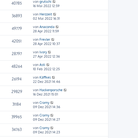
von
grutschi
40785
16 Mai 2022 12:59
von
Herzzeit
36893
02 Mai 2022 16:31
von
Anaconda
49779
28 Apr 2022 11:59
von
Frevler
42051
28 Apr 2022 10:37
von
Ivory
28797
27 Apr 2022 12:36
von
Asti
48264
10 Feb 2022 12:25
von
Käffkes
26194
22 Dez 2021 14:46
von
Hackenporsche
29829
16 Dez 2021 15:01
von
Cramy
31184
09 Dez 2021 14:36
von
Cramy
39965
09 Dez 2021 14:27
von
Cramy
34763
09 Dez 2021 14:23