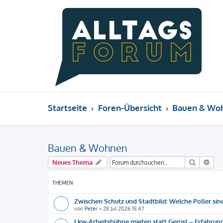
Startseite
Foren-Übersicht
Bauen & Wo
Bauen & Wohnen
Suche
Erw
Neues Thema
THEMEN
Zwischen Schutz und Stadtbild: Welche Poller sind
von
Peter
»
28 Jul 2026 15:47
Lkw-Arbeitsbühne mieten statt Gerüst – Erfahrun