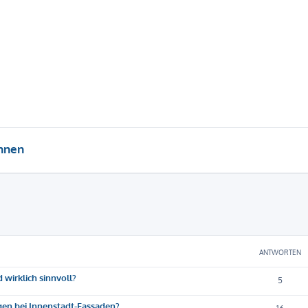
hnen
eiterte Suche
ANTWORTEN
 wirklich sinnvoll?
5
gen bei Innenstadt-Fassaden?