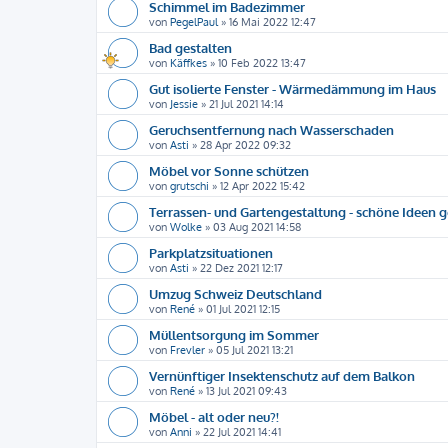
Schimmel im Badezimmer
von
PegelPaul
»
16 Mai 2022 12:47
Bad gestalten
von
Käffkes
»
10 Feb 2022 13:47
Gut isolierte Fenster - Wärmedämmung im Haus
von
Jessie
»
21 Jul 2021 14:14
Geruchsentfernung nach Wasserschaden
von
Asti
»
28 Apr 2022 09:32
Möbel vor Sonne schützen
von
grutschi
»
12 Apr 2022 15:42
Terrassen- und Gartengestaltung - schöne Ideen 
von
Wolke
»
03 Aug 2021 14:58
Parkplatzsituationen
von
Asti
»
22 Dez 2021 12:17
Umzug Schweiz Deutschland
von
René
»
01 Jul 2021 12:15
Müllentsorgung im Sommer
von
Frevler
»
05 Jul 2021 13:21
Vernünftiger Insektenschutz auf dem Balkon
von
René
»
13 Jul 2021 09:43
Möbel - alt oder neu?!
von
Anni
»
22 Jul 2021 14:41