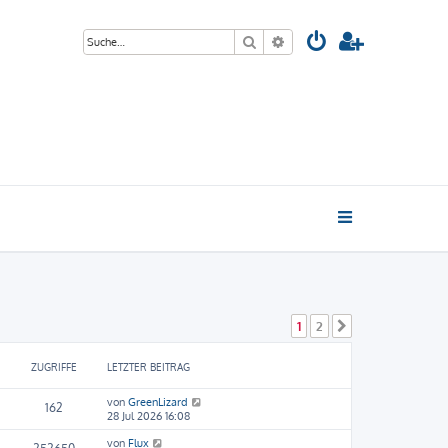
Suche
Erweiterte Suche
1
2
Nächste
ZUGRIFFE
LETZTER BEITRAG
von
GreenLizard
162
28 Jul 2026 16:08
von
Flux