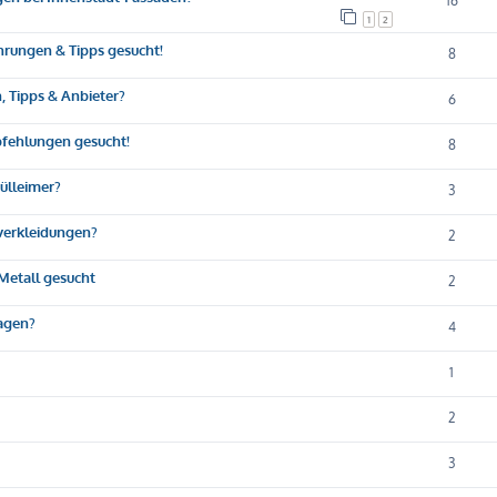
16
1
2
ahrungen & Tipps gesucht!
8
, Tipps & Anbieter?
6
fehlungen gesucht!
8
Mülleimer?
3
nverkleidungen?
2
Metall gesucht
2
ragen?
4
1
2
3