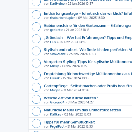
von
KarlHeino
»
22 Jan 2026 10:37
Enthärtungsanlage – lohnt sich das wirklich? Erf
von
rhabarberstapler
»
09 Mai 2025 16:30
Gabionensteine für den Gartenzaun – Erfahrungen
von
gedxotic
»
21 Jan 2025 18:18
„Gründach – Wer hat Erfahrungen? Tipps und Emp
von
Flux
»
20 Dez 2024 13:30
Stylisch und robust: Wo finde ich den perfekten 
von
Snowflake
»
26 Nov 2024 10:07
Vorgarten-Styling: Tipps für stylische Mülltonne
von
Micky
»
18 Nov 2024 11:25
Empfehlung für hochwertige Mülltonnenbox aus 
von
Glurak
»
15 Nov 2024 10:15
Gartenpflege - Selbst machen oder Profis beauft
von
Mugan
»
21 Mär 2024 11:34
Welche Art von Küche kaufen?
von
Giorgio34
»
31 Mär 2023 14:27
Natürliche Mauer um das Grundstück setzen
von
Käffkes
»
02 Mai 2022 13:03
Tipps für mehr Gemütlichkeit
von
PegelPaul
»
31 Mai 2022 13:33