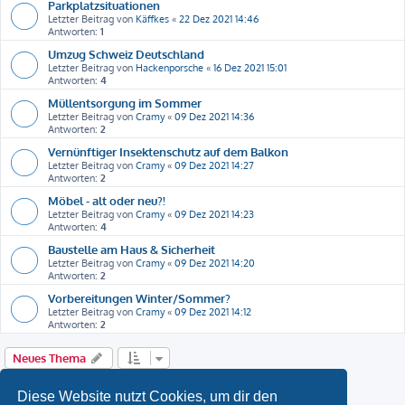
Parkplatzsituationen
Letzter Beitrag von
Käffkes
«
22 Dez 2021 14:46
Antworten:
1
Umzug Schweiz Deutschland
Letzter Beitrag von
Hackenporsche
«
16 Dez 2021 15:01
Antworten:
4
Müllentsorgung im Sommer
Letzter Beitrag von
Cramy
«
09 Dez 2021 14:36
Antworten:
2
Vernünftiger Insektenschutz auf dem Balkon
Letzter Beitrag von
Cramy
«
09 Dez 2021 14:27
Antworten:
2
Möbel - alt oder neu?!
Letzter Beitrag von
Cramy
«
09 Dez 2021 14:23
Antworten:
4
Baustelle am Haus & Sicherheit
Letzter Beitrag von
Cramy
«
09 Dez 2021 14:20
Antworten:
2
Vorbereitungen Winter/Sommer?
Letzter Beitrag von
Cramy
«
09 Dez 2021 14:12
Antworten:
2
Neues Thema
1
2
Nächste
Diese Website nutzt Cookies, um dir den