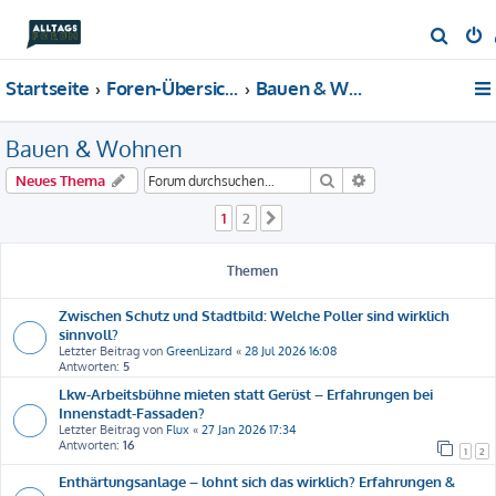
S
u
Startseite
Foren-Übersicht
Bauen & Wohnen
c
h
Bauen & Wohnen
e
Suche
Erweiterte Suche
Neues Thema
1
2
Nächste
Themen
Zwischen Schutz und Stadtbild: Welche Poller sind wirklich
sinnvoll?
Letzter Beitrag von
GreenLizard
«
28 Jul 2026 16:08
Antworten:
5
Lkw-Arbeitsbühne mieten statt Gerüst – Erfahrungen bei
Innenstadt-Fassaden?
Letzter Beitrag von
Flux
«
27 Jan 2026 17:34
Antworten:
16
1
2
Enthärtungsanlage – lohnt sich das wirklich? Erfahrungen &