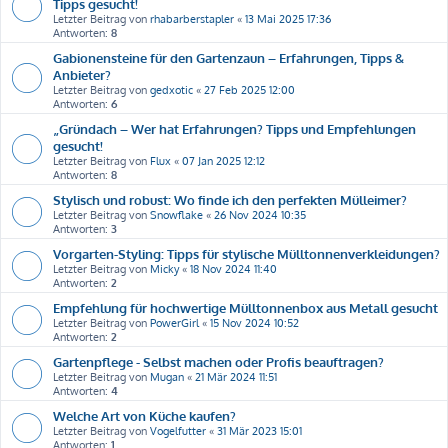
Tipps gesucht!
Letzter Beitrag von
rhabarberstapler
«
13 Mai 2025 17:36
Antworten:
8
Gabionensteine für den Gartenzaun – Erfahrungen, Tipps &
Anbieter?
Letzter Beitrag von
gedxotic
«
27 Feb 2025 12:00
Antworten:
6
„Gründach – Wer hat Erfahrungen? Tipps und Empfehlungen
gesucht!
Letzter Beitrag von
Flux
«
07 Jan 2025 12:12
Antworten:
8
Stylisch und robust: Wo finde ich den perfekten Mülleimer?
Letzter Beitrag von
Snowflake
«
26 Nov 2024 10:35
Antworten:
3
Vorgarten-Styling: Tipps für stylische Mülltonnenverkleidungen?
Letzter Beitrag von
Micky
«
18 Nov 2024 11:40
Antworten:
2
Empfehlung für hochwertige Mülltonnenbox aus Metall gesucht
Letzter Beitrag von
PowerGirl
«
15 Nov 2024 10:52
Antworten:
2
Gartenpflege - Selbst machen oder Profis beauftragen?
Letzter Beitrag von
Mugan
«
21 Mär 2024 11:51
Antworten:
4
Welche Art von Küche kaufen?
Letzter Beitrag von
Vogelfutter
«
31 Mär 2023 15:01
Antworten:
1