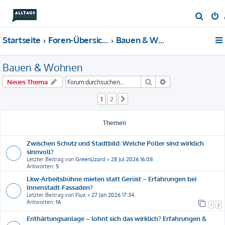
S
u
Startseite
Foren-Übersicht
Bauen & Wohnen
c
h
Bauen & Wohnen
e
Suche
Erweiterte Suche
Neues Thema
1
2
Nächste
Themen
Zwischen Schutz und Stadtbild: Welche Poller sind wirklich
sinnvoll?
Letzter Beitrag von
GreenLizard
«
28 Jul 2026 16:08
Antworten:
5
Lkw-Arbeitsbühne mieten statt Gerüst – Erfahrungen bei
Innenstadt-Fassaden?
Letzter Beitrag von
Flux
«
27 Jan 2026 17:34
Antworten:
16
1
2
Enthärtungsanlage – lohnt sich das wirklich? Erfahrungen &