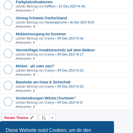
Parkplatzsituationen
Letzter Beitrag von
Käffkes
«
22 Dez 2021 14:46
Antworten:
1
Umzug Schweiz Deutschland
Letzter Beitrag von
Hackenporsche
«
16 Dez 2021 15:01
Antworten:
4
Müllentsorgung im Sommer
Letzter Beitrag von
Cramy
«
09 Dez 2021 14:36
Antworten:
2
Vernünftiger Insektenschutz auf dem Balkon
Letzter Beitrag von
Cramy
«
09 Dez 2021 14:27
Antworten:
2
Möbel - alt oder neu?!
Letzter Beitrag von
Cramy
«
09 Dez 2021 14:23
Antworten:
4
Baustelle am Haus & Sicherheit
Letzter Beitrag von
Cramy
«
09 Dez 2021 14:20
Antworten:
2
Vorbereitungen Winter/Sommer?
Letzter Beitrag von
Cramy
«
09 Dez 2021 14:12
Antworten:
2
Neues Thema
1
2
Nächste
Diese Website nutzt Cookies, um dir den