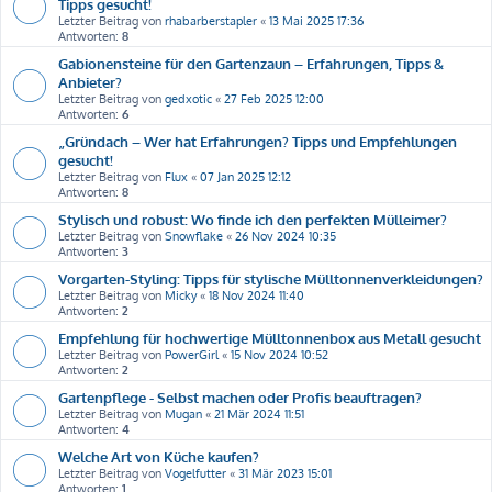
Tipps gesucht!
Letzter Beitrag von
rhabarberstapler
«
13 Mai 2025 17:36
Antworten:
8
Gabionensteine für den Gartenzaun – Erfahrungen, Tipps &
Anbieter?
Letzter Beitrag von
gedxotic
«
27 Feb 2025 12:00
Antworten:
6
„Gründach – Wer hat Erfahrungen? Tipps und Empfehlungen
gesucht!
Letzter Beitrag von
Flux
«
07 Jan 2025 12:12
Antworten:
8
Stylisch und robust: Wo finde ich den perfekten Mülleimer?
Letzter Beitrag von
Snowflake
«
26 Nov 2024 10:35
Antworten:
3
Vorgarten-Styling: Tipps für stylische Mülltonnenverkleidungen?
Letzter Beitrag von
Micky
«
18 Nov 2024 11:40
Antworten:
2
Empfehlung für hochwertige Mülltonnenbox aus Metall gesucht
Letzter Beitrag von
PowerGirl
«
15 Nov 2024 10:52
Antworten:
2
Gartenpflege - Selbst machen oder Profis beauftragen?
Letzter Beitrag von
Mugan
«
21 Mär 2024 11:51
Antworten:
4
Welche Art von Küche kaufen?
Letzter Beitrag von
Vogelfutter
«
31 Mär 2023 15:01
Antworten:
1