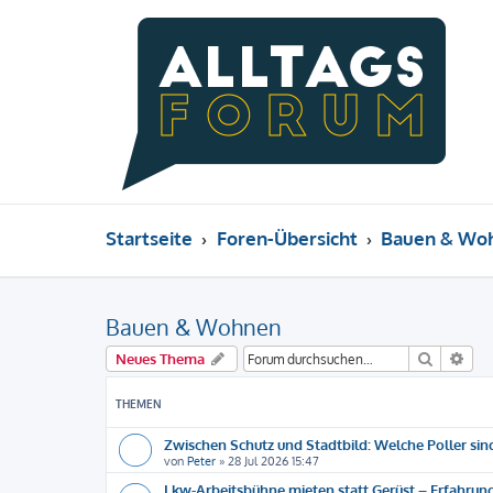
Startseite
Foren-Übersicht
Bauen & Wo
Bauen & Wohnen
Suche
Erw
Neues Thema
THEMEN
Zwischen Schutz und Stadtbild: Welche Poller sind
von
Peter
»
28 Jul 2026 15:47
Lkw-Arbeitsbühne mieten statt Gerüst – Erfahrun