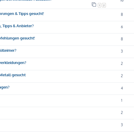
16
1
2
ahrungen & Tipps gesucht!
8
, Tipps & Anbieter?
6
fehlungen gesucht!
8
Mülleimer?
3
nverkleidungen?
2
Metall gesucht
2
ragen?
4
1
2
3