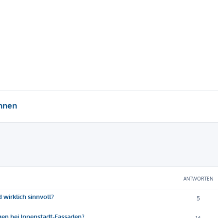
hnen
eiterte Suche
ANTWORTEN
 wirklich sinnvoll?
5
gen bei Innenstadt-Fassaden?