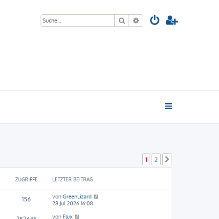
Suche
Erweiterte Suche
1
2
Nächste
ZUGRIFFE
LETZTER BEITRAG
von
GreenLizard
156
28 Jul 2026 16:08
von
Flux