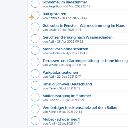
Schimmel im Badezimmer
von
PegelPaul
»
16 Mai 2022 12:47
Bad gestalten
von
Käffkes
»
10 Feb 2022 13:47
Gut isolierte Fenster - Wärmedämmung im Haus
von
Jessie
»
21 Jul 2021 14:14
Geruchsentfernung nach Wasserschaden
von
Asti
»
28 Apr 2022 09:32
Möbel vor Sonne schützen
von
grutschi
»
12 Apr 2022 15:42
Terrassen- und Gartengestaltung - schöne Ideen 
von
Wolke
»
03 Aug 2021 14:58
Parkplatzsituationen
von
Asti
»
22 Dez 2021 12:17
Umzug Schweiz Deutschland
von
René
»
01 Jul 2021 12:15
Müllentsorgung im Sommer
von
Frevler
»
05 Jul 2021 13:21
Vernünftiger Insektenschutz auf dem Balkon
von
René
»
13 Jul 2021 09:43
Möbel - alt oder neu?!
von
Anni
»
22 Jul 2021 14:41