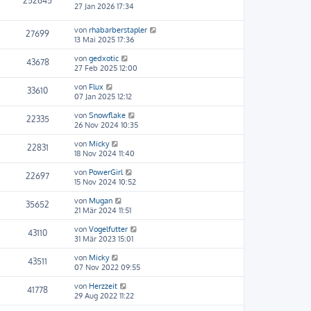
252645
27 Jan 2026 17:34
von
rhabarberstapler
27699
13 Mai 2025 17:36
von
gedxotic
43678
27 Feb 2025 12:00
von
Flux
33610
07 Jan 2025 12:12
von
Snowflake
22335
26 Nov 2024 10:35
von
Micky
22831
18 Nov 2024 11:40
von
PowerGirl
22697
15 Nov 2024 10:52
von
Mugan
35652
21 Mär 2024 11:51
von
Vogelfutter
43110
31 Mär 2023 15:01
von
Micky
43511
07 Nov 2022 09:55
von
Herzzeit
41778
29 Aug 2022 11:22