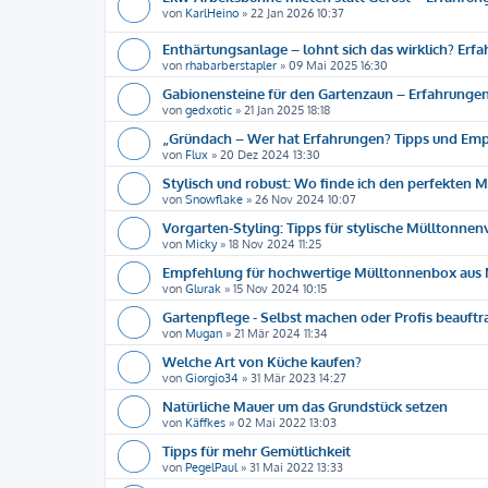
von
KarlHeino
»
22 Jan 2026 10:37
Enthärtungsanlage – lohnt sich das wirklich? Erf
von
rhabarberstapler
»
09 Mai 2025 16:30
Gabionensteine für den Gartenzaun – Erfahrungen
von
gedxotic
»
21 Jan 2025 18:18
„Gründach – Wer hat Erfahrungen? Tipps und Emp
von
Flux
»
20 Dez 2024 13:30
Stylisch und robust: Wo finde ich den perfekten 
von
Snowflake
»
26 Nov 2024 10:07
Vorgarten-Styling: Tipps für stylische Mülltonne
von
Micky
»
18 Nov 2024 11:25
Empfehlung für hochwertige Mülltonnenbox aus 
von
Glurak
»
15 Nov 2024 10:15
Gartenpflege - Selbst machen oder Profis beauft
von
Mugan
»
21 Mär 2024 11:34
Welche Art von Küche kaufen?
von
Giorgio34
»
31 Mär 2023 14:27
Natürliche Mauer um das Grundstück setzen
von
Käffkes
»
02 Mai 2022 13:03
Tipps für mehr Gemütlichkeit
von
PegelPaul
»
31 Mai 2022 13:33