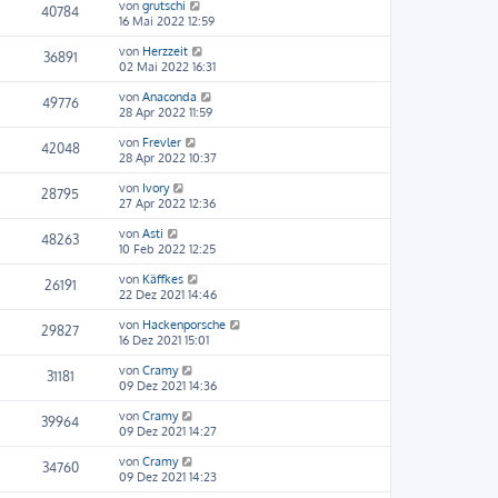
von
grutschi
40784
16 Mai 2022 12:59
von
Herzzeit
36891
02 Mai 2022 16:31
von
Anaconda
49776
28 Apr 2022 11:59
von
Frevler
42048
28 Apr 2022 10:37
von
Ivory
28795
27 Apr 2022 12:36
von
Asti
48263
10 Feb 2022 12:25
von
Käffkes
26191
22 Dez 2021 14:46
von
Hackenporsche
29827
16 Dez 2021 15:01
von
Cramy
31181
09 Dez 2021 14:36
von
Cramy
39964
09 Dez 2021 14:27
von
Cramy
34760
09 Dez 2021 14:23