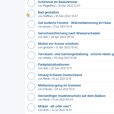
Schimmel im Badezimmer
von
PegelPaul
»
16 Mai 2022 12:47
Bad gestalten
von
Käffkes
»
10 Feb 2022 13:47
Gut isolierte Fenster - Wärmedämmung im Haus
von
Jessie
»
21 Jul 2021 14:14
Geruchsentfernung nach Wasserschaden
von
Asti
»
28 Apr 2022 09:32
Möbel vor Sonne schützen
von
grutschi
»
12 Apr 2022 15:42
Terrassen- und Gartengestaltung - schöne Ideen 
von
Wolke
»
03 Aug 2021 14:58
Parkplatzsituationen
von
Asti
»
22 Dez 2021 12:17
Umzug Schweiz Deutschland
von
René
»
01 Jul 2021 12:15
Müllentsorgung im Sommer
von
Frevler
»
05 Jul 2021 13:21
Vernünftiger Insektenschutz auf dem Balkon
von
René
»
13 Jul 2021 09:43
Möbel - alt oder neu?!
von
Anni
»
22 Jul 2021 14:41