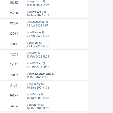
von
grutschi
40788
16 Mai 2022 12:59
von
Herzzeit
36900
02 Mai 2022 16:31
von
Anaconda
49784
28 Apr 2022 11:59
von
Frevler
42054
28 Apr 2022 10:37
von
Ivory
28801
27 Apr 2022 12:36
von
Asti
48273
10 Feb 2022 12:25
von
Käffkes
26197
22 Dez 2021 14:46
von
Hackenporsche
29833
16 Dez 2021 15:01
von
Cramy
31186
09 Dez 2021 14:36
von
Cramy
39967
09 Dez 2021 14:27
von
Cramy
34766
09 Dez 2021 14:23