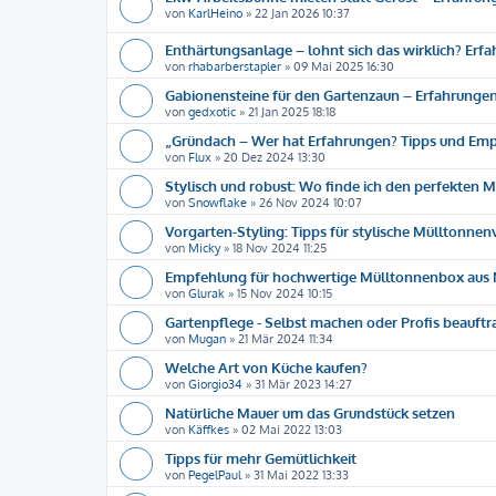
von
KarlHeino
»
22 Jan 2026 10:37
Enthärtungsanlage – lohnt sich das wirklich? Erf
von
rhabarberstapler
»
09 Mai 2025 16:30
Gabionensteine für den Gartenzaun – Erfahrungen
von
gedxotic
»
21 Jan 2025 18:18
„Gründach – Wer hat Erfahrungen? Tipps und Emp
von
Flux
»
20 Dez 2024 13:30
Stylisch und robust: Wo finde ich den perfekten 
von
Snowflake
»
26 Nov 2024 10:07
Vorgarten-Styling: Tipps für stylische Mülltonne
von
Micky
»
18 Nov 2024 11:25
Empfehlung für hochwertige Mülltonnenbox aus 
von
Glurak
»
15 Nov 2024 10:15
Gartenpflege - Selbst machen oder Profis beauft
von
Mugan
»
21 Mär 2024 11:34
Welche Art von Küche kaufen?
von
Giorgio34
»
31 Mär 2023 14:27
Natürliche Mauer um das Grundstück setzen
von
Käffkes
»
02 Mai 2022 13:03
Tipps für mehr Gemütlichkeit
von
PegelPaul
»
31 Mai 2022 13:33