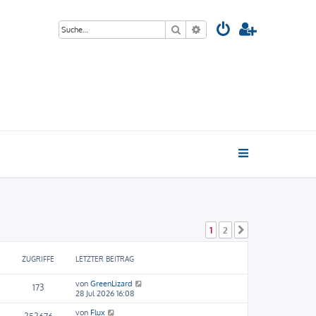
Suche
Erweiterte Suche
1
2
Nächste
ZUGRIFFE
LETZTER BEITRAG
von
GreenLizard
173
28 Jul 2026 16:08
von
Flux