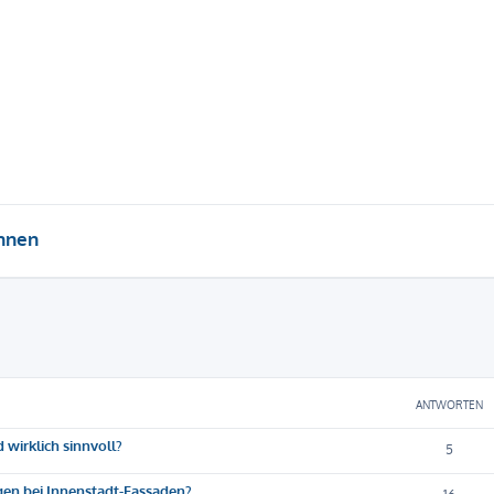
hnen
eiterte Suche
ANTWORTEN
 wirklich sinnvoll?
5
gen bei Innenstadt-Fassaden?