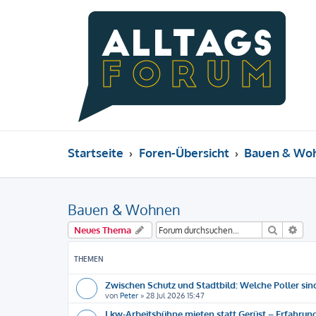
Startseite
Foren-Übersicht
Bauen & Wo
Bauen & Wohnen
Suche
Erw
Neues Thema
THEMEN
Zwischen Schutz und Stadtbild: Welche Poller sind
von
Peter
»
28 Jul 2026 15:47
Lkw-Arbeitsbühne mieten statt Gerüst – Erfahrun