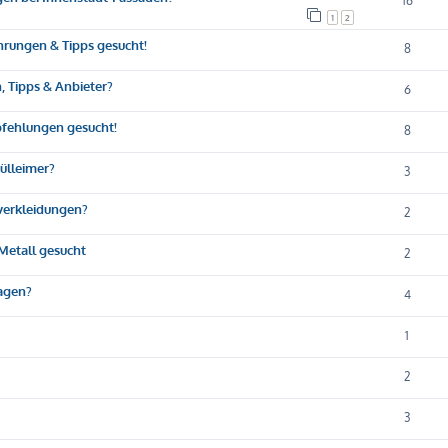
16
1
2
ahrungen & Tipps gesucht!
8
, Tipps & Anbieter?
6
fehlungen gesucht!
8
Mülleimer?
3
nverkleidungen?
2
Metall gesucht
2
ragen?
4
1
2
3