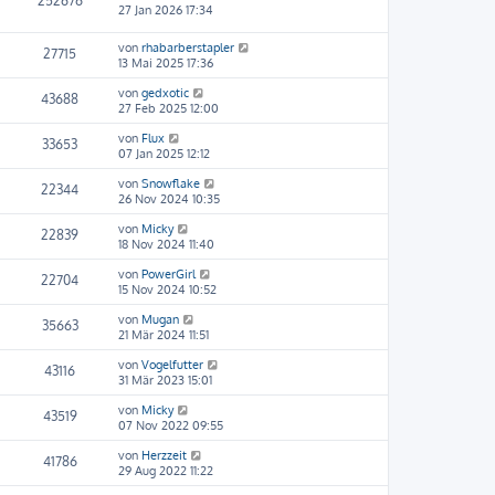
252676
27 Jan 2026 17:34
von
rhabarberstapler
27715
13 Mai 2025 17:36
von
gedxotic
43688
27 Feb 2025 12:00
von
Flux
33653
07 Jan 2025 12:12
von
Snowflake
22344
26 Nov 2024 10:35
von
Micky
22839
18 Nov 2024 11:40
von
PowerGirl
22704
15 Nov 2024 10:52
von
Mugan
35663
21 Mär 2024 11:51
von
Vogelfutter
43116
31 Mär 2023 15:01
von
Micky
43519
07 Nov 2022 09:55
von
Herzzeit
41786
29 Aug 2022 11:22