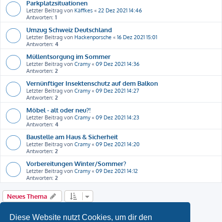
Parkplatzsituationen
Letzter Beitrag von
Käffkes
«
22 Dez 2021 14:46
Antworten:
1
Umzug Schweiz Deutschland
Letzter Beitrag von
Hackenporsche
«
16 Dez 2021 15:01
Antworten:
4
Müllentsorgung im Sommer
Letzter Beitrag von
Cramy
«
09 Dez 2021 14:36
Antworten:
2
Vernünftiger Insektenschutz auf dem Balkon
Letzter Beitrag von
Cramy
«
09 Dez 2021 14:27
Antworten:
2
Möbel - alt oder neu?!
Letzter Beitrag von
Cramy
«
09 Dez 2021 14:23
Antworten:
4
Baustelle am Haus & Sicherheit
Letzter Beitrag von
Cramy
«
09 Dez 2021 14:20
Antworten:
2
Vorbereitungen Winter/Sommer?
Letzter Beitrag von
Cramy
«
09 Dez 2021 14:12
Antworten:
2
Neues Thema
1
2
Nächste
Diese Website nutzt Cookies, um dir den