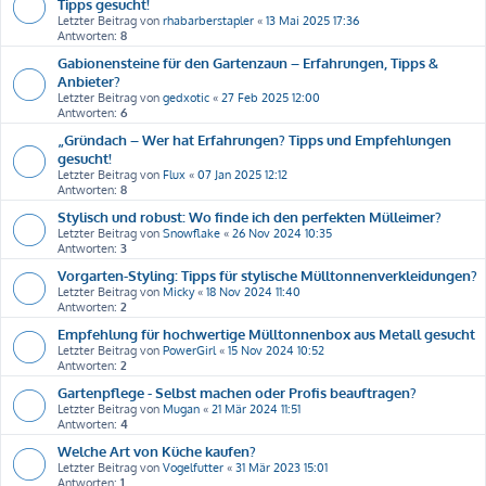
Tipps gesucht!
Letzter Beitrag von
rhabarberstapler
«
13 Mai 2025 17:36
Antworten:
8
Gabionensteine für den Gartenzaun – Erfahrungen, Tipps &
Anbieter?
Letzter Beitrag von
gedxotic
«
27 Feb 2025 12:00
Antworten:
6
„Gründach – Wer hat Erfahrungen? Tipps und Empfehlungen
gesucht!
Letzter Beitrag von
Flux
«
07 Jan 2025 12:12
Antworten:
8
Stylisch und robust: Wo finde ich den perfekten Mülleimer?
Letzter Beitrag von
Snowflake
«
26 Nov 2024 10:35
Antworten:
3
Vorgarten-Styling: Tipps für stylische Mülltonnenverkleidungen?
Letzter Beitrag von
Micky
«
18 Nov 2024 11:40
Antworten:
2
Empfehlung für hochwertige Mülltonnenbox aus Metall gesucht
Letzter Beitrag von
PowerGirl
«
15 Nov 2024 10:52
Antworten:
2
Gartenpflege - Selbst machen oder Profis beauftragen?
Letzter Beitrag von
Mugan
«
21 Mär 2024 11:51
Antworten:
4
Welche Art von Küche kaufen?
Letzter Beitrag von
Vogelfutter
«
31 Mär 2023 15:01
Antworten:
1