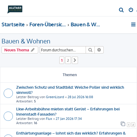
S
u
Startseite
Foren-Übersicht
Bauen & Wohnen
c
h
Bauen & Wohnen
e
Suche
Erweiterte Suche
Neues Thema
1
2
Nächste
Themen
Zwischen Schutz und Stadtbild: Welche Poller sind wirklich
sinnvoll?
Letzter Beitrag von
GreenLizard
«
28 Jul 2026 16:08
Antworten:
5
Lkw-Arbeitsbühne mieten statt Gerüst – Erfahrungen bei
Innenstadt-Fassaden?
Letzter Beitrag von
Flux
«
27 Jan 2026 17:34
Antworten:
16
1
2
Enthärtungsanlage – lohnt sich das wirklich? Erfahrungen &