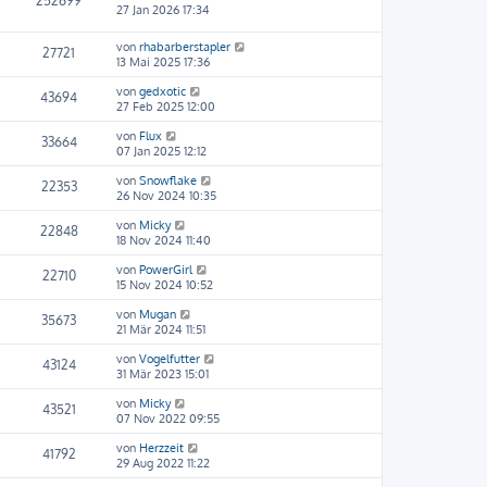
252699
27 Jan 2026 17:34
von
rhabarberstapler
27721
13 Mai 2025 17:36
von
gedxotic
43694
27 Feb 2025 12:00
von
Flux
33664
07 Jan 2025 12:12
von
Snowflake
22353
26 Nov 2024 10:35
von
Micky
22848
18 Nov 2024 11:40
von
PowerGirl
22710
15 Nov 2024 10:52
von
Mugan
35673
21 Mär 2024 11:51
von
Vogelfutter
43124
31 Mär 2023 15:01
von
Micky
43521
07 Nov 2022 09:55
von
Herzzeit
41792
29 Aug 2022 11:22