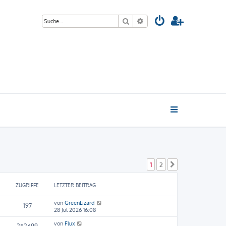
Suche
Erweiterte Suche
1
2
Nächste
ZUGRIFFE
LETZTER BEITRAG
von
GreenLizard
197
28 Jul 2026 16:08
von
Flux