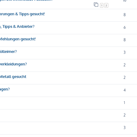
16
1
2
ahrungen & Tipps gesucht!
8
, Tipps & Anbieter?
6
fehlungen gesucht!
8
Mülleimer?
3
nverkleidungen?
2
Metall gesucht
2
ragen?
4
1
2
3