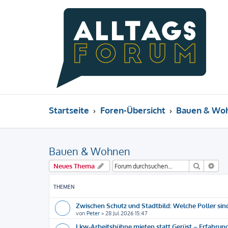
Startseite
Foren-Übersicht
Bauen & Wo
Bauen & Wohnen
Suche
Erw
Neues Thema
THEMEN
Zwischen Schutz und Stadtbild: Welche Poller sind
von
Peter
»
28 Jul 2026 15:47
Lkw-Arbeitsbühne mieten statt Gerüst – Erfahrun