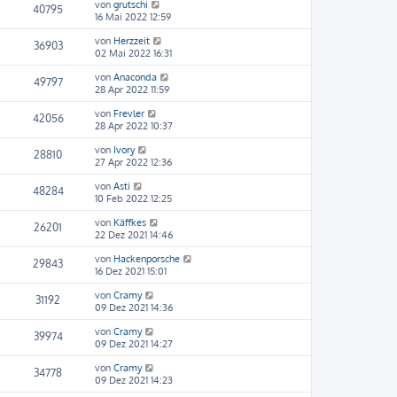
von
grutschi
40795
16 Mai 2022 12:59
von
Herzzeit
36903
02 Mai 2022 16:31
von
Anaconda
49797
28 Apr 2022 11:59
von
Frevler
42056
28 Apr 2022 10:37
von
Ivory
28810
27 Apr 2022 12:36
von
Asti
48284
10 Feb 2022 12:25
von
Käffkes
26201
22 Dez 2021 14:46
von
Hackenporsche
29843
16 Dez 2021 15:01
von
Cramy
31192
09 Dez 2021 14:36
von
Cramy
39974
09 Dez 2021 14:27
von
Cramy
34778
09 Dez 2021 14:23