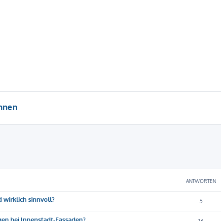
hnen
eiterte Suche
ANTWORTEN
 wirklich sinnvoll?
5
gen bei Innenstadt-Fassaden?