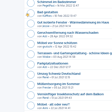
Schimmel im Badezimmer
von
PegelPaul
»
16 Mai 2022 12:47
Bad gestalten
von
Käffkes
»
10 Feb 2022 13:47
Gut isolierte Fenster - Wärmedämmung im Haus
von
Jessie
»
21 Jul 2021 14:14
Geruchsentfernung nach Wasserschaden
von
Asti
»
28 Apr 2022 09:32
Möbel vor Sonne schützen
von
grutschi
»
12 Apr 2022 15:42
Terrassen- und Gartengestaltung - schöne Ideen 
von
Wolke
»
03 Aug 2021 14:58
Parkplatzsituationen
von
Asti
»
22 Dez 2021 12:17
Umzug Schweiz Deutschland
von
René
»
01 Jul 2021 12:15
Müllentsorgung im Sommer
von
Frevler
»
05 Jul 2021 13:21
Vernünftiger Insektenschutz auf dem Balkon
von
René
»
13 Jul 2021 09:43
Möbel - alt oder neu?!
von
Anni
»
22 Jul 2021 14:41