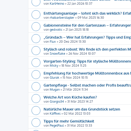
von
KarlHeino
»
22 Jan 2026 10:37
Enthärtungsanlage – lohnt sich das wirklich? Erf
von
rhabarberstapler
»
09 Mai 2025 16:30
Gabionensteine für den Gartenzaun – Erfahrungen
von
gedxotic
»
21 Jan 2025 18:18
„Gründach – Wer hat Erfahrungen? Tipps und Emp
von
Flux
»
20 Dez 2024 13:30
Stylisch und robust: Wo finde ich den perfekten 
von
Snowflake
»
26 Nov 2024 10:07
Vorgarten-Styling: Tipps für stylische Mülltonne
von
Micky
»
18 Nov 2024 11:25
Empfehlung für hochwertige Mülltonnenbox aus 
von
Glurak
»
15 Nov 2024 10:15
Gartenpflege - Selbst machen oder Profis beauft
von
Mugan
»
21 Mär 2024 11:34
Welche Art von Küche kaufen?
von
Giorgio34
»
31 Mär 2023 14:27
Natürliche Mauer um das Grundstück setzen
von
Käffkes
»
02 Mai 2022 13:03
Tipps für mehr Gemütlichkeit
von
PegelPaul
»
31 Mai 2022 13:33