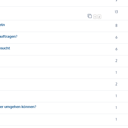
9
13
1
2
eln
8
eauftragen?
6
esucht
6
2
1
2
1
sser umgehen können?
1
1