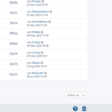
von
Frevler
30606
22 Dez 2021 15:19
von
Dienstschluss
34751
15 Dez 2021 17:43
von
MrsThePoint
34154
13 Dez 2021 17:01
von
Wolke
39966
09 Dez 2021 17:39
von
Cramy
34865
09 Dez 2021 15:58
von
Cramy
33479
09 Dez 2021 15:11
von
Niklas
34575
11 Aug 2021 14:41
von
Malacath
35625
28 Jul 2021 12:49
Gehe zu