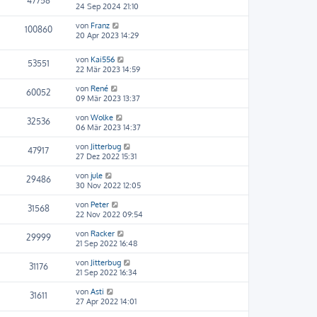
47758
24 Sep 2024 21:10
von
Franz
100860
20 Apr 2023 14:29
von
Kai556
53551
22 Mär 2023 14:59
von
René
60052
09 Mär 2023 13:37
von
Wolke
32536
06 Mär 2023 14:37
von
Jitterbug
47917
27 Dez 2022 15:31
von
jule
29486
30 Nov 2022 12:05
von
Peter
31568
22 Nov 2022 09:54
von
Racker
29999
21 Sep 2022 16:48
von
Jitterbug
31176
21 Sep 2022 16:34
von
Asti
31611
27 Apr 2022 14:01