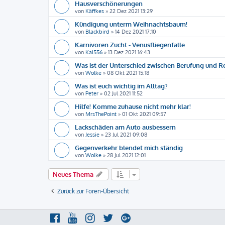
Hausverschönerungen
von
Käffkes
»
22 Dez 2021 13:29
Kündigung unterm Weihnachtsbaum!
von
Blackbird
»
14 Dez 2021 17:10
Karnivoren Zucht - Venusfliegenfalle
von
Kai556
»
13 Dez 2021 16:43
Was ist der Unterschied zwischen Berufung und R
von
Wolke
»
08 Okt 2021 15:18
Was ist euch wichtig im Alltag?
von
Peter
»
02 Jul 2021 11:52
Hilfe! Komme zuhause nicht mehr klar!
von
MrsThePoint
»
01 Okt 2021 09:57
Lackschäden am Auto ausbessern
von
Jessie
»
23 Jul 2021 09:08
Gegenverkehr blendet mich ständig
von
Wolke
»
28 Jul 2021 12:01
Neues Thema
Zurück zur Foren-Übersicht