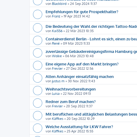
von
Blackbird
»
24 Sep 2024 11:37
Empfehlungen für gute Prospekthalter?
von
Franz
»
19 Apr 2023 14:42
Die Bedeutung der Wahl der richtigen Tattoo-Nad
von
Kai556
»
22 Mär 2023 10:35
Containerdienst Berlin - Lohnt es sich, einen zu b
von
René
»
09 Mär 2023 11:33
zuverlässige Gebäudereinigungsfirma Hamburg g
von
Wolke
»
06 Mär 2023 10:48
Eine eigene App auf den Markt bringen?
von
Frevler
»
27 Dez 2022 12:56
Alten Anhänger einsatzfähig machen
von
justus m
»
30 Nov 2022 11:43
Weihnachtsvorbereitungen
von
Luisa
»
22 Nov 2022 09:13
Redner zum Beruf machen?
von
Frevler
»
20 Sep 2022 11:37
Mit beruflichen und alltäglichen Belastungen be
von
Käffkes
»
20 Sep 2022 10:29
Welche Ausstattung für LKW Fahrer?
von
Käffkes
»
25 Apr 2022 15:55