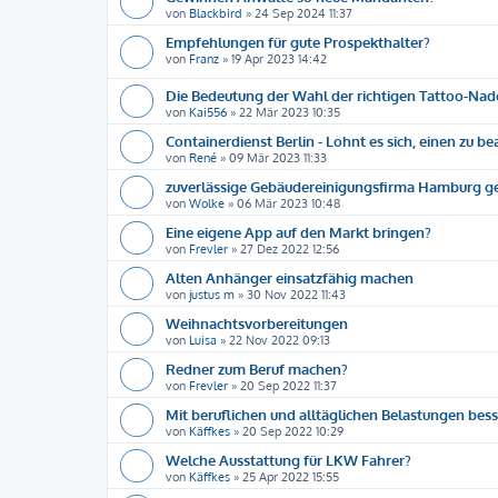
von
Blackbird
»
24 Sep 2024 11:37
Empfehlungen für gute Prospekthalter?
von
Franz
»
19 Apr 2023 14:42
Die Bedeutung der Wahl der richtigen Tattoo-Nad
von
Kai556
»
22 Mär 2023 10:35
Containerdienst Berlin - Lohnt es sich, einen zu b
von
René
»
09 Mär 2023 11:33
zuverlässige Gebäudereinigungsfirma Hamburg g
von
Wolke
»
06 Mär 2023 10:48
Eine eigene App auf den Markt bringen?
von
Frevler
»
27 Dez 2022 12:56
Alten Anhänger einsatzfähig machen
von
justus m
»
30 Nov 2022 11:43
Weihnachtsvorbereitungen
von
Luisa
»
22 Nov 2022 09:13
Redner zum Beruf machen?
von
Frevler
»
20 Sep 2022 11:37
Mit beruflichen und alltäglichen Belastungen be
von
Käffkes
»
20 Sep 2022 10:29
Welche Ausstattung für LKW Fahrer?
von
Käffkes
»
25 Apr 2022 15:55