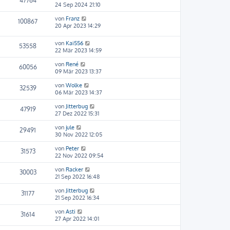
47764
24 Sep 2024 21:10
von
Franz
100867
20 Apr 2023 14:29
von
Kai556
53558
22 Mär 2023 14:59
von
René
60056
09 Mär 2023 13:37
von
Wolke
32539
06 Mär 2023 14:37
von
Jitterbug
47919
27 Dez 2022 15:31
von
jule
29491
30 Nov 2022 12:05
von
Peter
31573
22 Nov 2022 09:54
von
Racker
30003
21 Sep 2022 16:48
von
Jitterbug
31177
21 Sep 2022 16:34
von
Asti
31614
27 Apr 2022 14:01