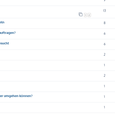
9
13
1
2
eln
8
eauftragen?
6
esucht
6
2
1
2
1
sser umgehen können?
1
1