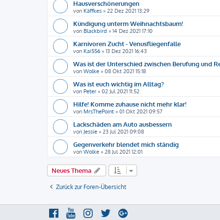
Hausverschönerungen
von
Käffkes
»
22 Dez 2021 13:29
Kündigung unterm Weihnachtsbaum!
von
Blackbird
»
14 Dez 2021 17:10
Karnivoren Zucht - Venusfliegenfalle
von
Kai556
»
13 Dez 2021 16:43
Was ist der Unterschied zwischen Berufung und R
von
Wolke
»
08 Okt 2021 15:18
Was ist euch wichtig im Alltag?
von
Peter
»
02 Jul 2021 11:52
Hilfe! Komme zuhause nicht mehr klar!
von
MrsThePoint
»
01 Okt 2021 09:57
Lackschäden am Auto ausbessern
von
Jessie
»
23 Jul 2021 09:08
Gegenverkehr blendet mich ständig
von
Wolke
»
28 Jul 2021 12:01
Neues Thema
Zurück zur Foren-Übersicht