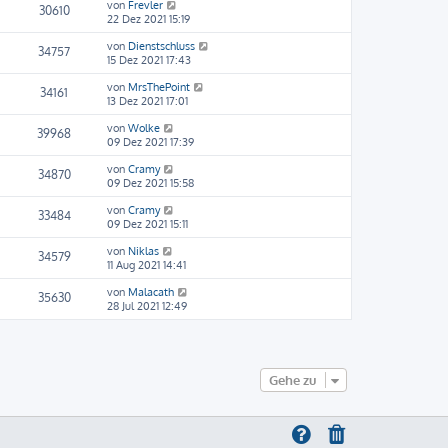
von
Frevler
30610
22 Dez 2021 15:19
von
Dienstschluss
34757
15 Dez 2021 17:43
von
MrsThePoint
34161
13 Dez 2021 17:01
von
Wolke
39968
09 Dez 2021 17:39
von
Cramy
34870
09 Dez 2021 15:58
von
Cramy
33484
09 Dez 2021 15:11
von
Niklas
34579
11 Aug 2021 14:41
von
Malacath
35630
28 Jul 2021 12:49
Gehe zu