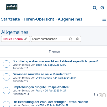
S
u
Startseite
Foren-Übersicht
Allgemeines
c
h
Allgemeines
e
Suche
Erweiterte Suche
Neues Thema
Themen
Buch fertig – aber was macht ein Lektorat eigentlich genau?
Letzter Beitrag von
Eden
«
29 Sep 2025 10:00
Antworten:
2
Gewinnen Anwälte so neue Mandanten?
Letzter Beitrag von
Dienstschluss
«
24 Sep 2024 21:10
Antworten:
9
Empfehlungen für gute Prospekthalter?
Letzter Beitrag von
Franz
«
20 Apr 2023 14:29
Antworten:
13
1
2
Die Bedeutung der Wahl der richtigen Tattoo-Nadeln
Letzter Beitrag von
Kai556
«
22 Mär 2023 14:59