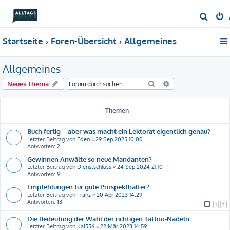
S
u
Startseite
Foren-Übersicht
Allgemeines
c
h
Allgemeines
e
Suche
Erweiterte Suche
Neues Thema
Themen
Buch fertig – aber was macht ein Lektorat eigentlich genau?
Letzter Beitrag von
Eden
«
29 Sep 2025 10:00
Antworten:
2
Gewinnen Anwälte so neue Mandanten?
Letzter Beitrag von
Dienstschluss
«
24 Sep 2024 21:10
Antworten:
9
Empfehlungen für gute Prospekthalter?
Letzter Beitrag von
Franz
«
20 Apr 2023 14:29
Antworten:
13
1
2
Die Bedeutung der Wahl der richtigen Tattoo-Nadeln
Letzter Beitrag von
Kai556
«
22 Mär 2023 14:59