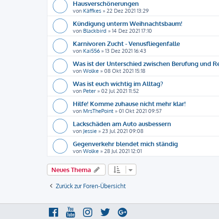
Hausverschönerungen
von
Käffkes
»
22 Dez 2021 13:29
Kündigung unterm Weihnachtsbaum!
von
Blackbird
»
14 Dez 2021 17:10
Karnivoren Zucht - Venusfliegenfalle
von
Kai556
»
13 Dez 2021 16:43
Was ist der Unterschied zwischen Berufung und R
von
Wolke
»
08 Okt 2021 15:18
Was ist euch wichtig im Alltag?
von
Peter
»
02 Jul 2021 11:52
Hilfe! Komme zuhause nicht mehr klar!
von
MrsThePoint
»
01 Okt 2021 09:57
Lackschäden am Auto ausbessern
von
Jessie
»
23 Jul 2021 09:08
Gegenverkehr blendet mich ständig
von
Wolke
»
28 Jul 2021 12:01
Neues Thema
Zurück zur Foren-Übersicht