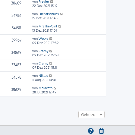
von
Frevler
30609
22 Dez 2021 15:19
von
Dienstschluss
34756
15 Dez 2021 17:43
von
MrsThePoint
34158
13 Dez 2021 17:01
von
Wolke
39967
09 Dez 2021 17:39
von
Cramy
34869
09 Dez 2021 15:58
von
Cramy
33483
09 Dez 2021 15:11
von
Niklas
34578
11 Aug 2021 14:41
von
Malacath
35629
28 Jul 2021 12:49
Gehe zu