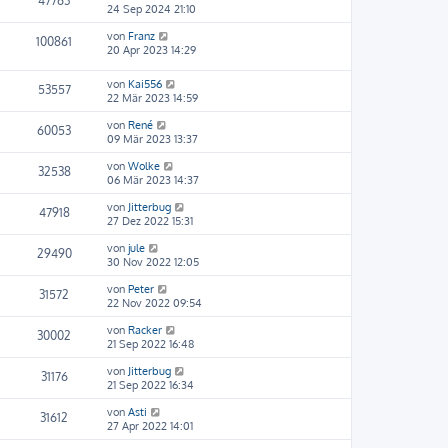
47763
24 Sep 2024 21:10
von
Franz
100861
20 Apr 2023 14:29
von
Kai556
53557
22 Mär 2023 14:59
von
René
60053
09 Mär 2023 13:37
von
Wolke
32538
06 Mär 2023 14:37
von
Jitterbug
47918
27 Dez 2022 15:31
von
jule
29490
30 Nov 2022 12:05
von
Peter
31572
22 Nov 2022 09:54
von
Racker
30002
21 Sep 2022 16:48
von
Jitterbug
31176
21 Sep 2022 16:34
von
Asti
31612
27 Apr 2022 14:01