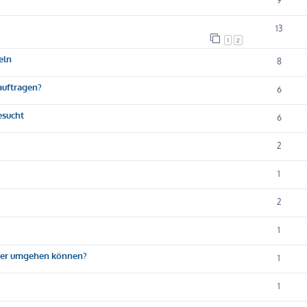
9
13
1
2
eln
8
eauftragen?
6
esucht
6
2
1
2
1
sser umgehen können?
1
1