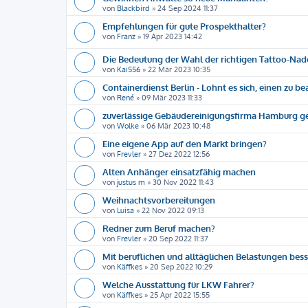
von
Blackbird
»
24 Sep 2024 11:37
Empfehlungen für gute Prospekthalter?
von
Franz
»
19 Apr 2023 14:42
Die Bedeutung der Wahl der richtigen Tattoo-Nad
von
Kai556
»
22 Mär 2023 10:35
Containerdienst Berlin - Lohnt es sich, einen zu b
von
René
»
09 Mär 2023 11:33
zuverlässige Gebäudereinigungsfirma Hamburg g
von
Wolke
»
06 Mär 2023 10:48
Eine eigene App auf den Markt bringen?
von
Frevler
»
27 Dez 2022 12:56
Alten Anhänger einsatzfähig machen
von
justus m
»
30 Nov 2022 11:43
Weihnachtsvorbereitungen
von
Luisa
»
22 Nov 2022 09:13
Redner zum Beruf machen?
von
Frevler
»
20 Sep 2022 11:37
Mit beruflichen und alltäglichen Belastungen be
von
Käffkes
»
20 Sep 2022 10:29
Welche Ausstattung für LKW Fahrer?
von
Käffkes
»
25 Apr 2022 15:55