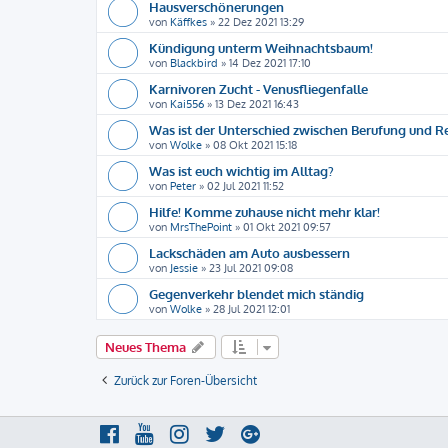
Hausverschönerungen
von
Käffkes
»
22 Dez 2021 13:29
Kündigung unterm Weihnachtsbaum!
von
Blackbird
»
14 Dez 2021 17:10
Karnivoren Zucht - Venusfliegenfalle
von
Kai556
»
13 Dez 2021 16:43
Was ist der Unterschied zwischen Berufung und R
von
Wolke
»
08 Okt 2021 15:18
Was ist euch wichtig im Alltag?
von
Peter
»
02 Jul 2021 11:52
Hilfe! Komme zuhause nicht mehr klar!
von
MrsThePoint
»
01 Okt 2021 09:57
Lackschäden am Auto ausbessern
von
Jessie
»
23 Jul 2021 09:08
Gegenverkehr blendet mich ständig
von
Wolke
»
28 Jul 2021 12:01
Neues Thema
Zurück zur Foren-Übersicht