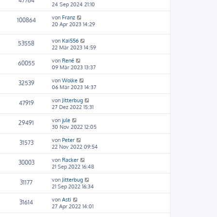
47764
24 Sep 2024 21:10
von
Franz
100864
20 Apr 2023 14:29
von
Kai556
53558
22 Mär 2023 14:59
von
René
60055
09 Mär 2023 13:37
von
Wolke
32539
06 Mär 2023 14:37
von
Jitterbug
47919
27 Dez 2022 15:31
von
jule
29491
30 Nov 2022 12:05
von
Peter
31573
22 Nov 2022 09:54
von
Racker
30003
21 Sep 2022 16:48
von
Jitterbug
31177
21 Sep 2022 16:34
von
Asti
31614
27 Apr 2022 14:01