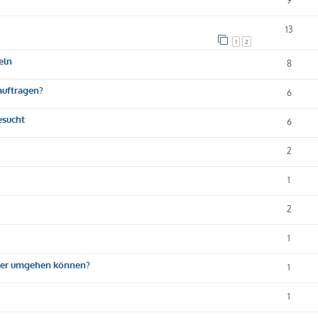
9
13
1
2
eln
8
eauftragen?
6
esucht
6
2
1
2
1
sser umgehen können?
1
1