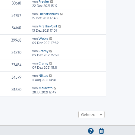
von
Frevler
30610
22 Dez 2021 15:19
von
Dienstschluss
34757
15 Dez 2021 17:43
von
MrsThePoint
34160
13 Dez 2021 17:01
von
Wolke
39968
09 Dez 2021 17:39
von
Cramy
34870
09 Dez 2021 15:58
von
Cramy
33484
09 Dez 2021 15:11
von
Niklas
34579
11 Aug 2021 14:41
von
Malacath
35630
28 Jul 2021 12:49
Gehe zu