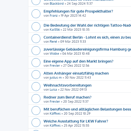
von
Blackbird
»
24 Sep 2024 11:37
Empfehlungen für gute Prospekthalter?
von
Franz
»
19 Apr 2023 14:42
Die Bedeutung der Wahl der richtigen Tattoo-Nad
von
Kai556
»
22 Mär 2023 10:35
Containerdienst Berlin - Lohnt es sich, einen zu b
von
René
»
09 Mär 2023 11:33
zuverlässige Gebäudereinigungsfirma Hamburg g
von
Wolke
»
06 Mär 2023 10:48
Eine eigene App auf den Markt bringen?
von
Frevler
»
27 Dez 2022 12:56
Alten Anhänger einsatzfähig machen
von
justus m
»
30 Nov 2022 11:43
Weihnachtsvorbereitungen
von
Luisa
»
22 Nov 2022 09:13
Redner zum Beruf machen?
von
Frevler
»
20 Sep 2022 11:37
Mit beruflichen und alltäglichen Belastungen be
von
Käffkes
»
20 Sep 2022 10:29
Welche Ausstattung für LKW Fahrer?
von
Käffkes
»
25 Apr 2022 15:55